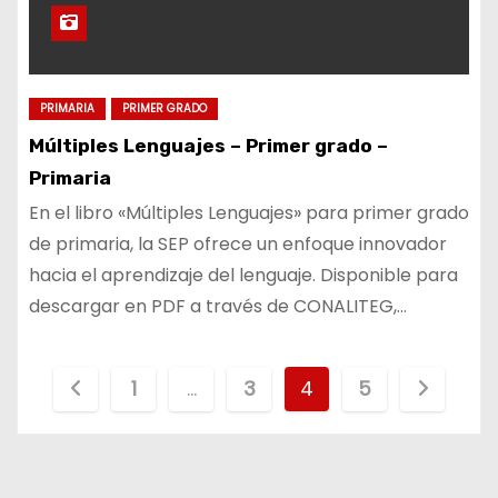
PRIMARIA
PRIMER GRADO
Múltiples Lenguajes – Primer grado –
Primaria
En el libro «Múltiples Lenguajes» para primer grado
de primaria, la SEP ofrece un enfoque innovador
hacia el aprendizaje del lenguaje. Disponible para
descargar en PDF a través de CONALITEG,…
P
1
…
3
4
5
a
g