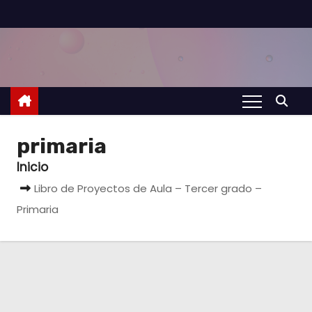
S
a
l
t
a
r
a
primaria
l
Inicio
c
Libro de Proyectos de Aula – Tercer grado –
o
Primaria
n
t
e
n
i