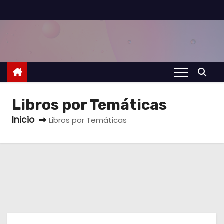
S
a
l
t
a
r
a
Libros por Temáticas
l
Inicio
Libros por Temáticas
c
o
n
t
e
n
i