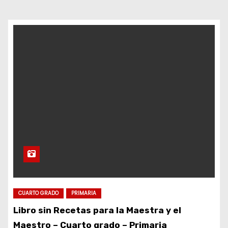
d
o
CUARTO GRADO
PRIMARIA
Libro sin Recetas para la Maestra y el
Maestro – Cuarto grado – Primaria