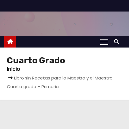
S
a
l
t
a
r
a
Cuarto Grado
l
Inicio
c
Libro sin Recetas para la Maestra y el Maestro –
o
Cuarto grado – Primaria
n
t
e
n
i