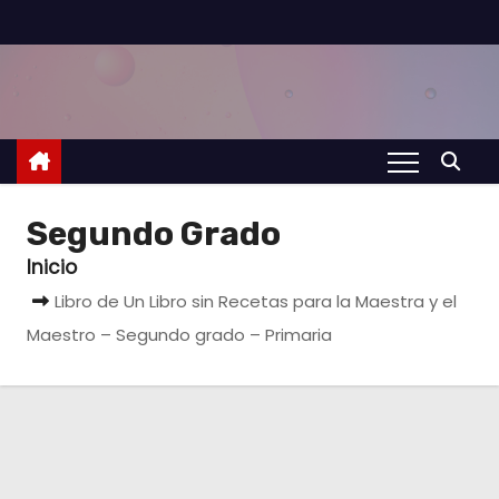
S
a
l
t
a
r
a
Segundo Grado
l
Inicio
c
Libro de Un Libro sin Recetas para la Maestra y el
o
Maestro – Segundo grado – Primaria
n
t
e
n
i