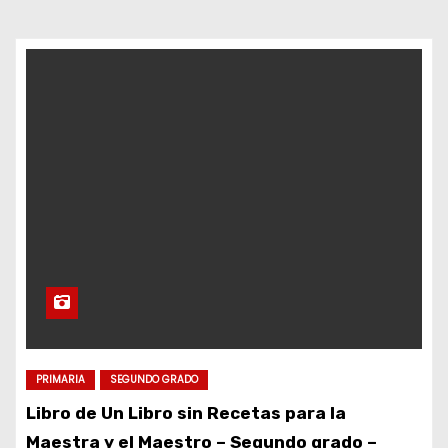
d
o
PRIMARIA
SEGUNDO GRADO
Libro de Un Libro sin Recetas para la
Maestra y el Maestro – Segundo grado –