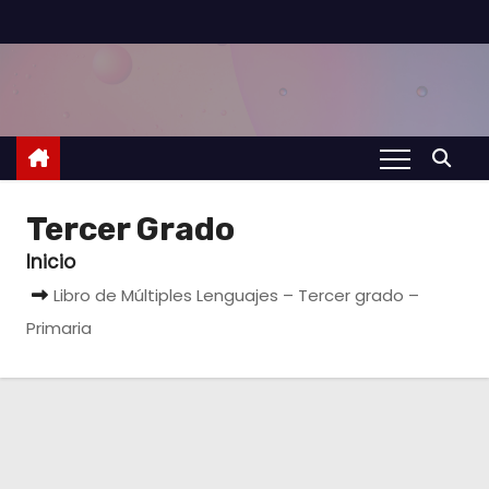
S
a
l
t
a
r
a
Tercer Grado
l
Inicio
c
Libro de Múltiples Lenguajes – Tercer grado –
o
Primaria
n
t
e
n
i