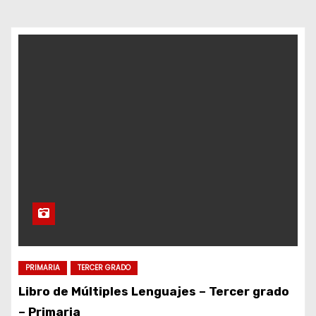
d
o
PRIMARIA
TERCER GRADO
Libro de Múltiples Lenguajes – Tercer grado
– Primaria