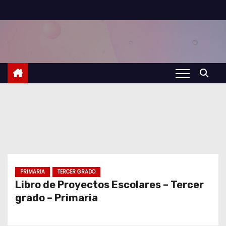
S
a
l
t
a
r
a
l
c
o
n
t
PRIMARIA
TERCER GRADO
Libro de Proyectos Escolares – Tercer
e
grado – Primaria
n
i