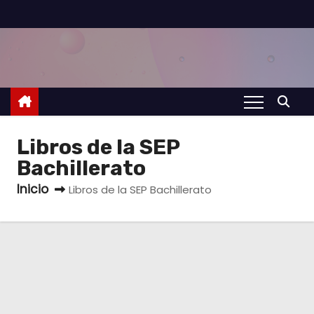
S
a
l
t
a
r
a
Libros de la SEP
l
Bachillerato
c
Inicio
Libros de la SEP Bachillerato
o
n
t
e
n
i