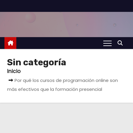
S
a
l
t
a
r
a
Sin categoría
l
Inicio
c
Por qué los cursos de programación online son
o
más efectivos que la formación presencial
n
t
e
n
i