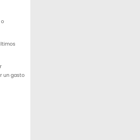
 o
últimos
r
r un gasto