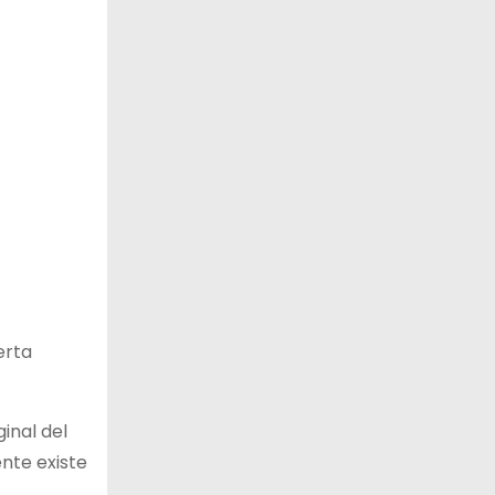
erta
inal del
nte existe