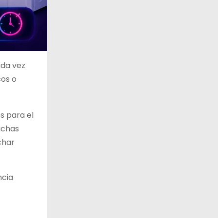
ada vez
cos o
s para el
uchas
char
ncia