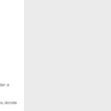
der a
es, donde