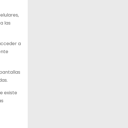
elulares,
a las
acceder a
ente
pantallas
das.
e existe
as