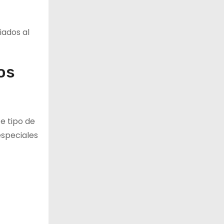
iados al
os
e tipo de
especiales