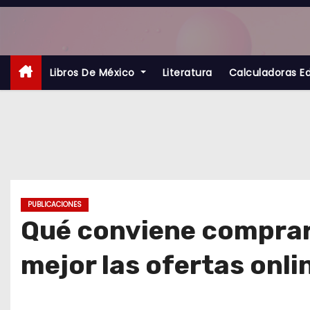
S
a
l
t
Libros De México
Literatura
Calculadoras E
a
r
a
l
c
o
PUBLICACIONES
n
Qué conviene comprar
t
mejor las ofertas onli
e
n
i