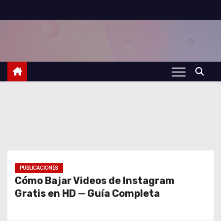
S
a
l
t
a
r
a
l
c
o
n
t
PUBLICACIONES
Cómo Bajar Videos de Instagram
e
Gratis en HD — Guía Completa
n
i