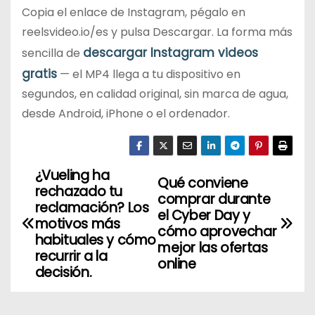
Copia el enlace de Instagram, pégalo en
reelsvideo.io/es y pulsa Descargar. La forma más
descargar Instagram videos
sencilla de
gratis
— el MP4 llega a tu dispositivo en
segundos, en calidad original, sin marca de agua,
desde Android, iPhone o el ordenador.
¿Vueling ha
N
Qué conviene
rechazado tu
comprar durante
a
reclamación? Los
el Cyber Day y
motivos más
cómo aprovechar
v
habituales y cómo
mejor las ofertas
recurrir a la
online
e
decisión.
g