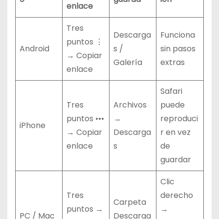
enlace
Tres
Descarga
Funciona
puntos ⋮
Android
s /
sin pasos
→ Copiar
Galería
extras
enlace
Safari
Tres
Archivos
puede
puntos •••
→
reproduci
iPhone
→ Copiar
Descarga
r en vez
enlace
s
de
guardar
Clic
Tres
derecho
Carpeta
puntos →
→
PC / Mac
Descarga