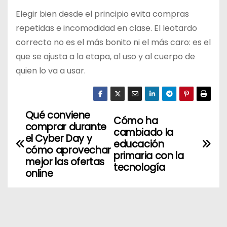
Elegir bien desde el principio evita compras
repetidas e incomodidad en clase. El leotardo
correcto no es el más bonito ni el más caro: es el
que se ajusta a la etapa, al uso y al cuerpo de
quien lo va a usar.
Qué conviene
N
Cómo ha
comprar durante
cambiado la
a
el Cyber Day y
educación
cómo aprovechar
primaria con la
v
mejor las ofertas
tecnología
online
e
g
a