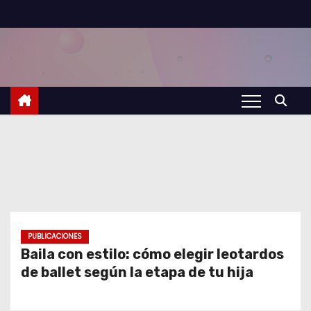
S
a
l
t
a
r
a
l
c
o
n
t
PUBLICACIONES
Baila con estilo: cómo elegir leotardos
e
de ballet según la etapa de tu hija
n
i