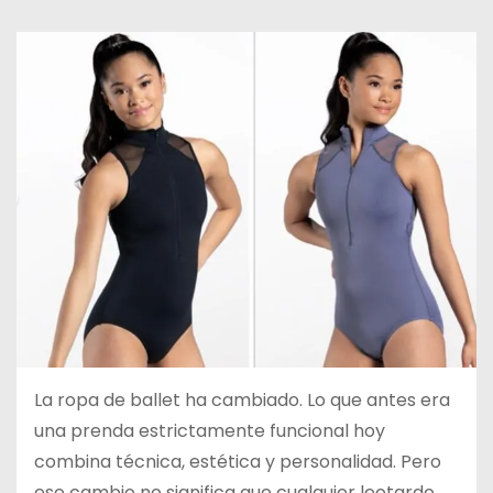
d
o
La ropa de ballet ha cambiado. Lo que antes era
una prenda estrictamente funcional hoy
combina técnica, estética y personalidad. Pero
ese cambio no significa que cualquier leotardo