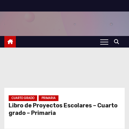
S
a
l
t
a
r
a
l
c
o
n
t
CUARTO GRADO
PRIMARIA
Libro de Proyectos Escolares – Cuarto
e
grado – Primaria
n
i