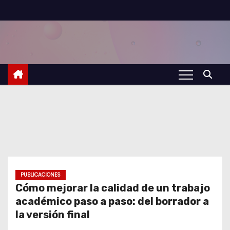
S
a
l
t
a
r
a
l
c
o
n
t
PUBLICACIONES
Cómo mejorar la calidad de un trabajo
e
académico paso a paso: del borrador a
n
la versión final
i