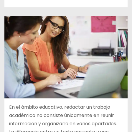
d
o
En el ámbito educativo, redactar un trabajo
académico no consiste únicamente en reunir
información y organizarla en varios apartados.
La diferencia entre un texto correcto y uno