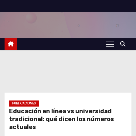
S
a
l
t
a
r
a
l
c
o
n
t
PUBLICACIONES
Educación en línea vs universidad
e
tradicional: qué dicen los números
n
actuales
i