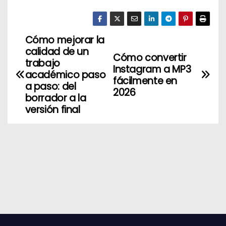
Cómo mejorar la
N
calidad de un
Cómo convertir
a
trabajo
Instagram a MP3
académico paso
fácilmente en
v
a paso: del
2026
borrador a la
e
versión final
g
a
c
i
ó