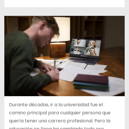
d
o
Durante décadas, ir a la universidad fue el
camino principal para cualquier persona que
quería tener una carrera profesional. Pero la
educación en línea ha cambiado todo eso.