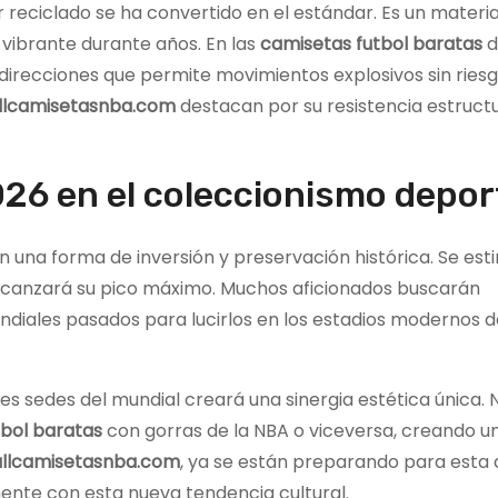
r reciclado se ha convertido en el estándar. Es un materia
 vibrante durante años. En las
camisetas futbol baratas
d
direcciones que permite movimientos explosivos sin ries
llcamisetasnba.com
destacan por su resistencia estructu
026 en el coleccionismo depor
 una forma de inversión y preservación histórica. Se est
alcanzará su pico máximo. Muchos aficionados buscarán
ndiales pasados para lucirlos en los estadios modernos 
es sedes del mundial creará una sinergia estética única. 
tbol baratas
con gorras de la NBA o viceversa, creando un
allcamisetasnba.com
, ya se están preparando para est
nte con esta nueva tendencia cultural.