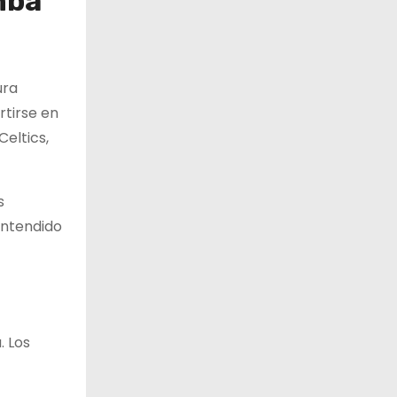
nba
ura
rtirse en
Celtics,
s
entendido
. Los