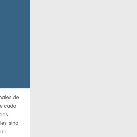
nales de
re cada
ados
es, sino
 de