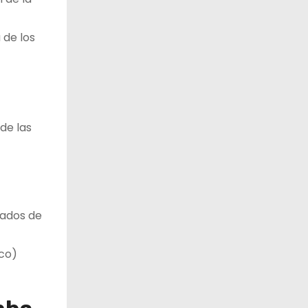
 de los
de las
lados de
ico)