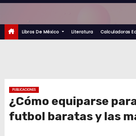
S
a
l
t
Libros De México
Literatura
Calculadoras E
a
r
a
l
c
o
PUBLICACIONES
n
¿Cómo equiparse para
t
futbol baratas y las 
e
n
i