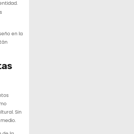
entidad.
s
seño en la
tán
tas
ntos
omo
tural. Sin
 medio.
 de la