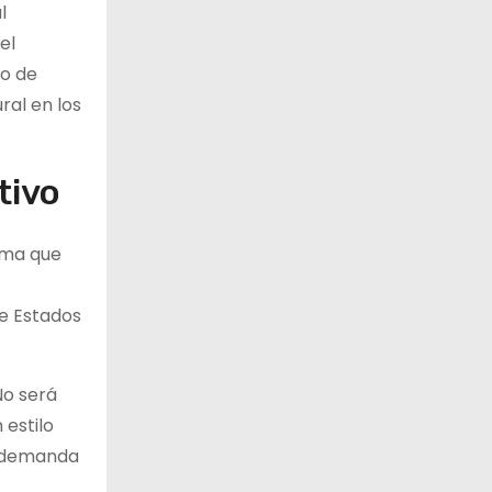
l
el
go de
ral en los
tivo
ima que
de Estados
No será
 estilo
a demanda