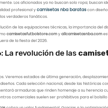
mente. Los aficionados ya no buscan solo ropa; buscan id
camisetas nba baratas
lidad profesional y
con diseño
 los verdaderos fanáticos.
ución de las equipaciones técnicas, la importancia del di
como
camisetasfutbolstore.com
y
allcamisetasnba.com
es
era de la fiesta del 2026.
: La revolución de las
camise
idos. Veremos estadios de última generación, desplazamie
 diseños. Cada selección nacional, desde las históricas c
esentará armaduras que rinden homenaje a su herencia cul
entros comerciales suelen ser prohibitivos para el bolsillo
tas
cobra un valor fundamental. Gracias a la optimización