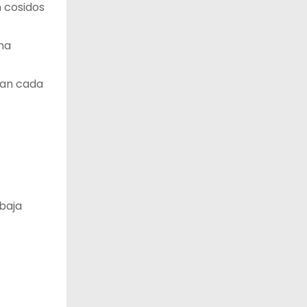
 cosidos
una
ian cada
baja