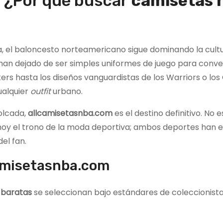
o: ¿Por qué buscar
camisetas 
ta, el baloncesto norteamericano sigue dominando la cult
han dejado de ser simples uniformes de juego para conve
kers hasta los diseños vanguardistas de los Warriors o los 
ualquier
outfit
urbano.
volcada,
allcamisetasnba.com
es el destino definitivo. No e
 hoy el trono de la moda deportiva; ambos deportes han 
el fan.
camisetasnba.com
 baratas
se seleccionan bajo estándares de coleccionista