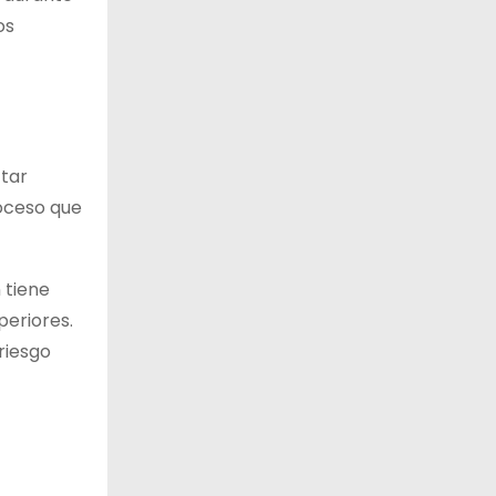
os
ctar
roceso que
 tiene
periores.
riesgo