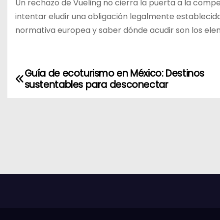
Un rechazo de Vueling no cierra la puerta a la comp
intentar eludir una obligación legalmente establecid
normativa europea y saber dónde acudir son los ele
Guía de ecoturismo en México: Destinos
N
sustentables para desconectar
a
v
e
g
a
c