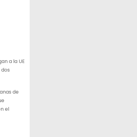
gan a la UE
 dos
manas de
ue
n el