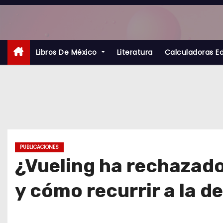
S
a
l
t
Libros De México
Literatura
Calculadoras E
a
r
a
l
c
o
PUBLICACIONES
n
¿Vueling ha rechazado
t
y cómo recurrir a la de
e
n
i