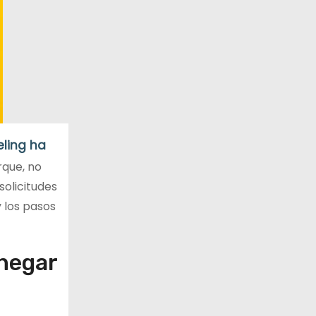
eling ha
que, no
olicitudes
 los pasos
negar