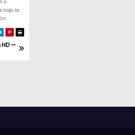
n o
 bajo la
ón.
n HD —