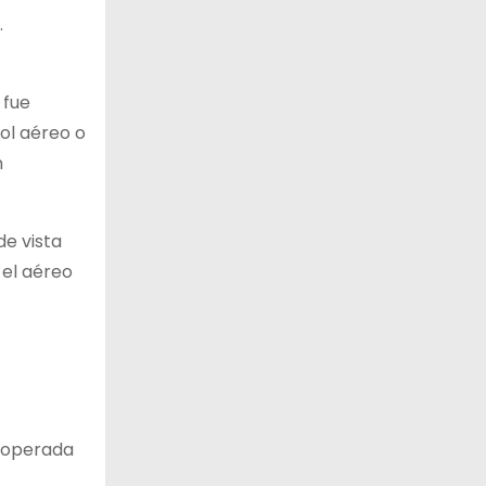
.
 fue
ol aéreo o
n
de vista
 el aéreo
a operada