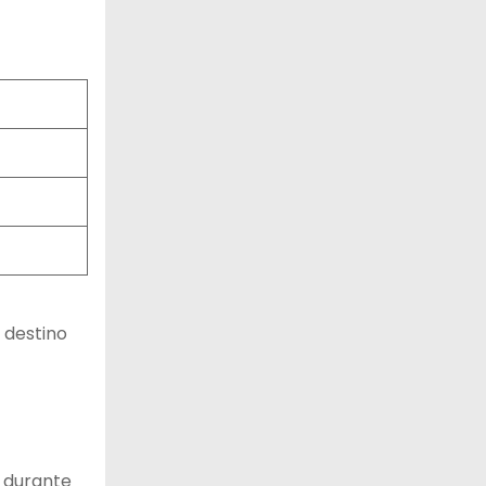
 destino
r durante