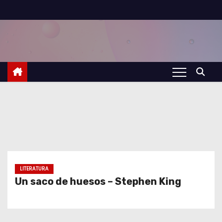
S
a
l
t
a
r
a
l
c
o
n
t
LITERATURA
Un saco de huesos – Stephen King
e
n
i