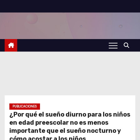
S
a
l
t
a
r
a
l
c
o
n
t
PUBLICACIONES
¿Por qué el sueño diurno para los niños
e
en edad preescolar no es menos
n
importante que el sueño nocturno y
i
cómo acostar a los niños