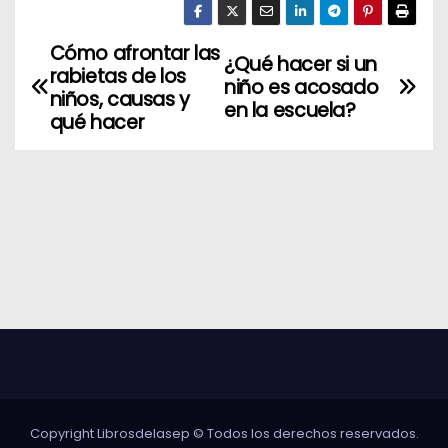
Cómo afrontar las
N
¿Qué hacer si un
rabietas de los
niño es acosado
a
niños, causas y
en la escuela?
qué hacer
v
e
g
a
c
i
ó
n
Copyright Librosdelasep © Todos los derechos reservados.