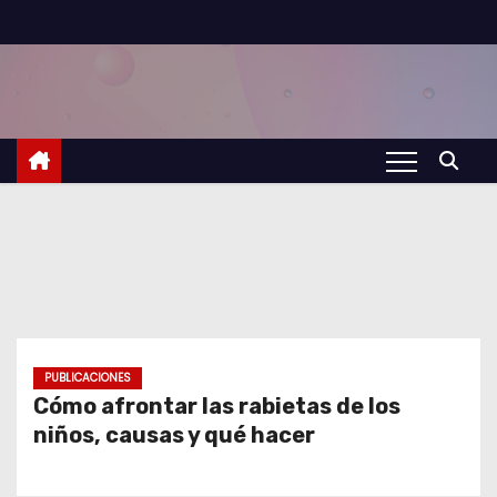
S
a
l
t
a
r
a
l
c
o
n
t
PUBLICACIONES
Cómo afrontar las rabietas de los
e
niños, causas y qué hacer
n
i