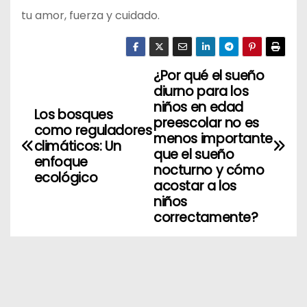
tu amor, fuerza y cuidado.
¿Por qué el sueño
N
diurno para los
a
niños en edad
Los bosques
preescolar no es
como reguladores
v
menos importante
climáticos: Un
que el sueño
enfoque
e
nocturno y cómo
ecológico
acostar a los
g
niños
correctamente?
a
c
i