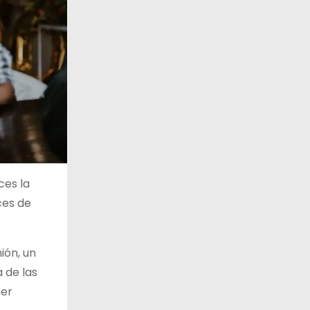
ces la
ces de
ión, un
 de las
mer