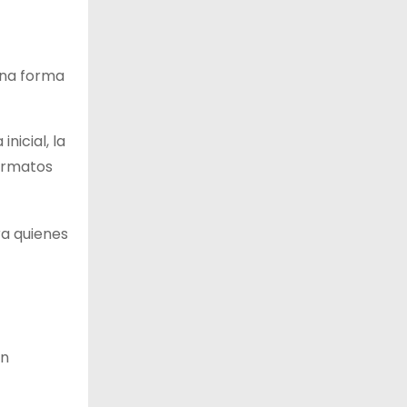
una forma
icial, la
formatos
a quienes
an