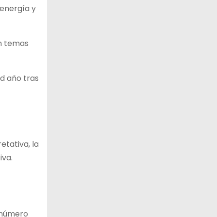
 energía y
on temas
d año tras
etativa, la
iva.
l número