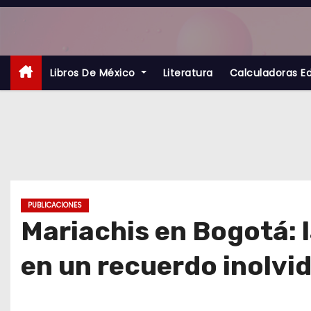
S
a
l
t
Libros De México
Literatura
Calculadoras E
a
r
a
l
c
o
PUBLICACIONES
n
Mariachis en Bogotá: 
t
en un recuerdo inolvi
e
n
i