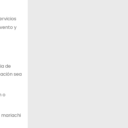
ervicios
evento y
ia de
uación sea
n o
 mariachi