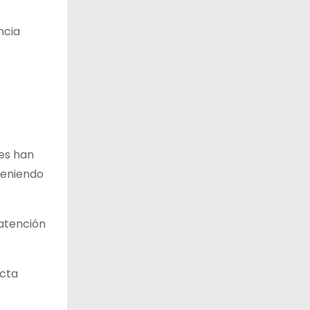
ncia
nes han
teniendo
 atención
ecta