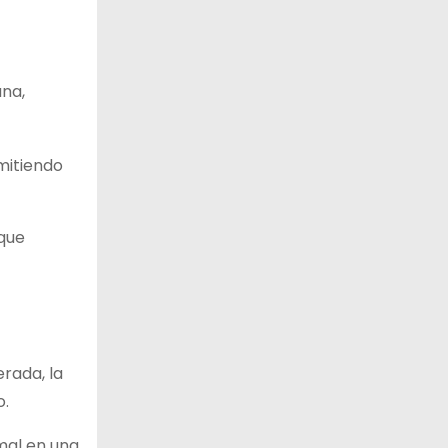
ana,
mitiendo
 que
rada, la
o.
mal en una