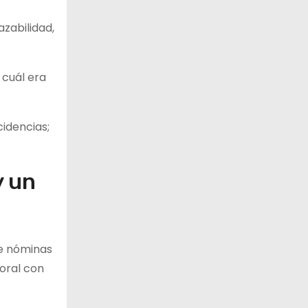
zabilidad,
 cuál era
cidencias;
y un
de nóminas
oral con