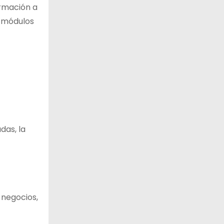
ormación a
e módulos
das, la
 negocios,