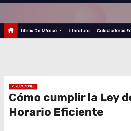
S
a
l
t
Libros De México
Literatura
Calculadoras E
a
r
a
l
c
o
PUBLICACIONES
n
Cómo cumplir la Ley d
t
Horario Eficiente
e
n
i