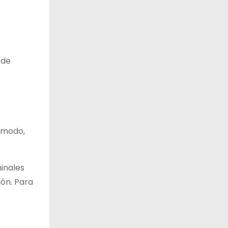
 de
o modo,
inales
ión. Para