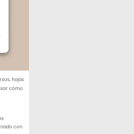
sos, hojas
visar cómo
s
os
ionado con