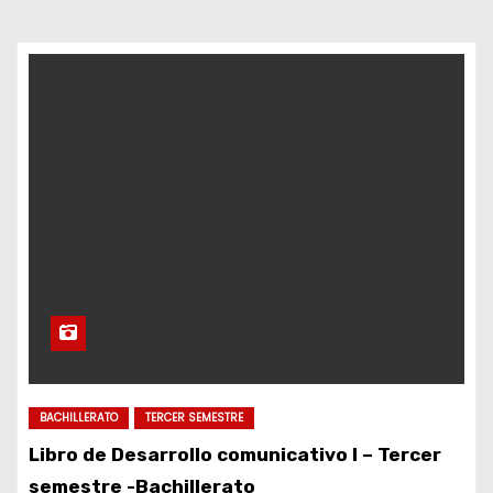
d
o
BACHILLERATO
TERCER SEMESTRE
Libro de Desarrollo comunicativo I – Tercer
semestre -Bachillerato