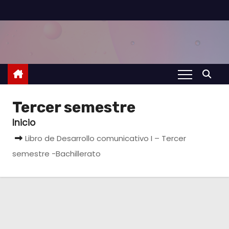
S
a
l
t
a
r
a
Tercer semestre
l
Inicio
c
Libro de Desarrollo comunicativo I – Tercer
o
semestre -Bachillerato
n
t
e
n
i