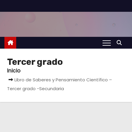
S
a
l
t
a
r
a
Tercer grado
l
Inicio
c
Libro de Saberes y Pensamiento Científico –
o
Tercer grado -Secundaria
n
t
e
n
i