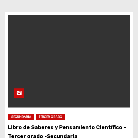
d
o
SECUNDARIA
TERCER GRADO
Libro de Saberes y Pensamiento Científico –
Tercer grado -Secundaria