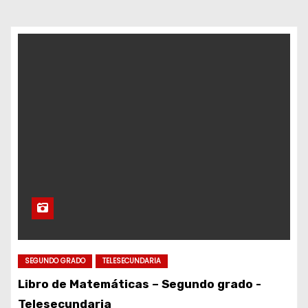
d
o
SEGUNDO GRADO
TELESECUNDARIA
Libro de Matemáticas – Segundo grado -
Telesecundaria