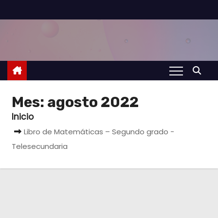
S
a
l
t
a
r
a
Mes:
agosto 2022
l
Inicio
c
Libro de Matemáticas – Segundo grado -
o
Telesecundaria
n
t
e
n
i