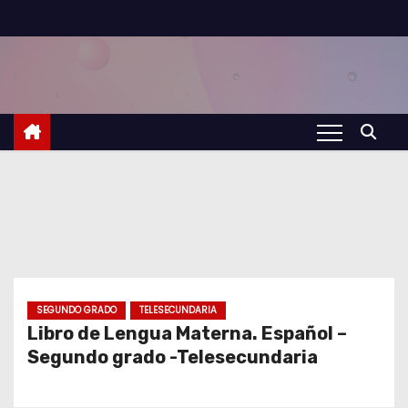
S
a
l
t
a
r
a
l
c
o
n
t
SEGUNDO GRADO
TELESECUNDARIA
Libro de Lengua Materna. Español –
e
Segundo grado -Telesecundaria
n
i