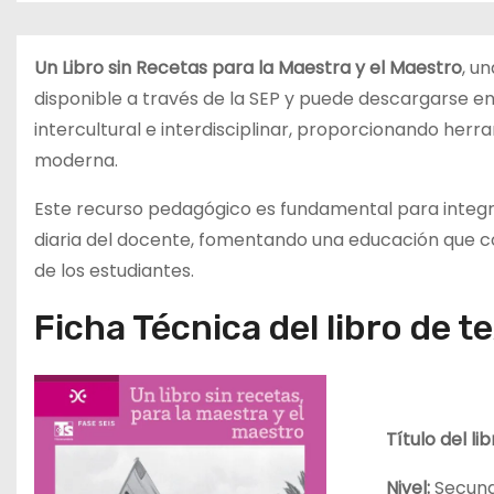
d
o
Un Libro sin Recetas para la Maestra y el Maestro
, u
disponible a través de la SEP y puede descargarse en
intercultural e interdisciplinar, proporcionando her
moderna.
Este recurso pedagógico es fundamental para integrar
diaria del docente, fomentando una educación que co
de los estudiantes.
Ficha Técnica del libro de t
Título del li
Nivel:
Secund