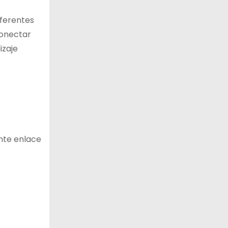
iferentes
conectar
izaje
ente enlace