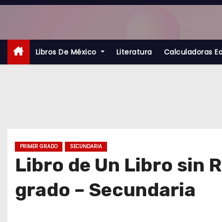
S
a
l
t
Libros De México
Literatura
Calculadoras E
a
r
a
l
c
o
PRIMER GRADO
SECUNDARIA
n
Libro de Un Libro sin 
t
grado – Secundaria
e
n
i