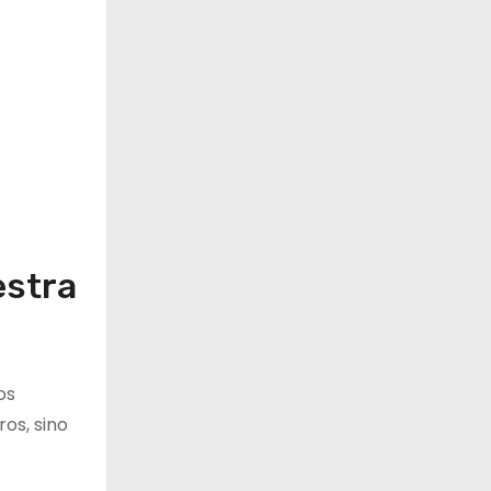
estra
os
os, sino