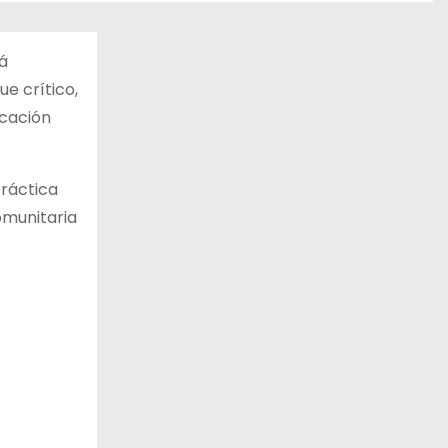
á
e crítico,
ucación
práctica
omunitaria