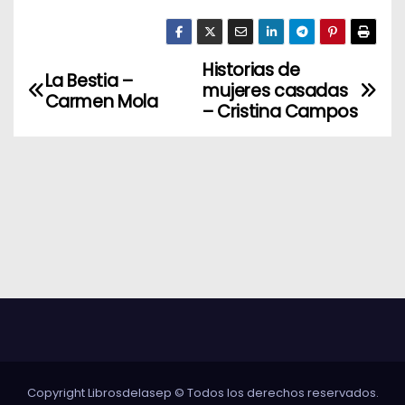
Historias de
N
La Bestia –
mujeres casadas
Carmen Mola
a
– Cristina Campos
v
e
g
a
c
i
ó
Copyright Librosdelasep © Todos los derechos reservados.