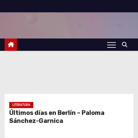
S
a
l
t
a
r
a
l
c
o
n
t
LITERATURA
Últimos días en Berlín – Paloma
e
Sánchez-Garnica
n
i