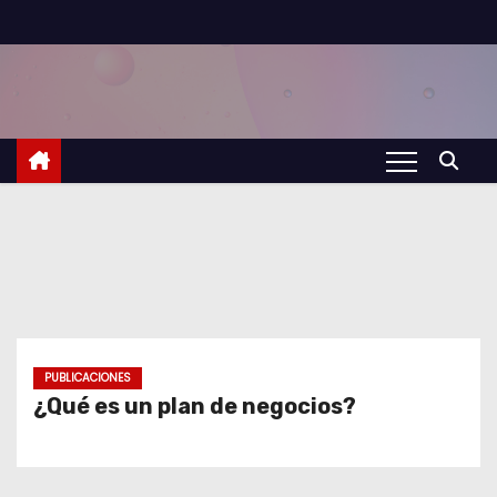
S
a
l
t
a
r
a
l
c
o
n
t
PUBLICACIONES
¿Qué es un plan de negocios?
e
n
i