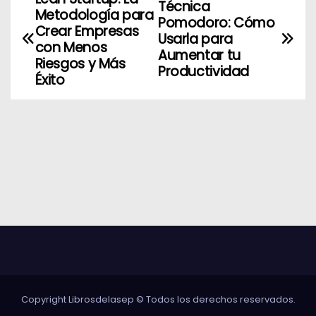
N
Técnica
Metodología para
Pomodoro: Cómo
a
Crear Empresas
Usarla para
con Menos
Aumentar tu
v
Riesgos y Más
Productividad
Éxito
e
g
a
c
i
ó
n
d
Copyright Librosdelasep © Todos los derechos reservados.