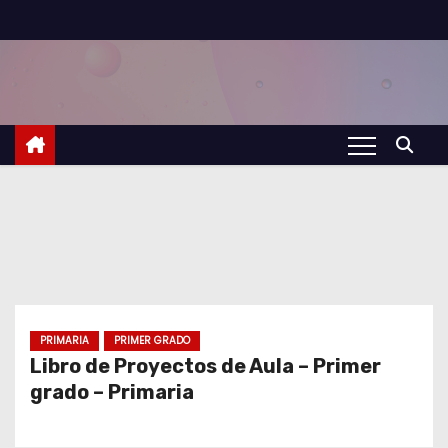
S
a
l
t
a
r
a
l
c
o
n
t
PRIMARIA
PRIMER GRADO
Libro de Proyectos de Aula – Primer
e
grado – Primaria
n
i