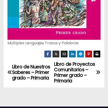
Múltiples Lenguajes Trazos y Palabras
Libro de Proyectos
N
Libro de Nuestros
Comunitarios –
Saberes – Primer
a
Primer grado –
grado – Primaria
Primaria
v
e
g