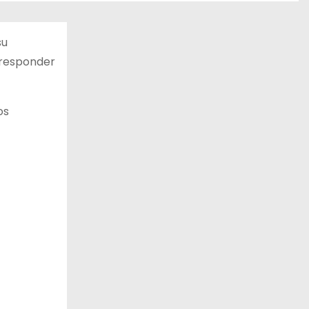
su
 responder
os