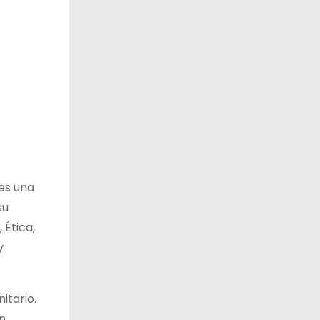
es una
su
 Ética,
y
itario.
n