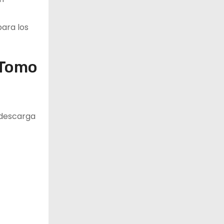
para los
 Tomo
y descarga