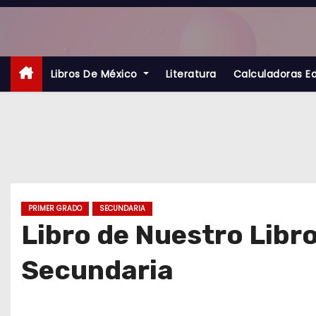
S
a
l
t
Libros De México
Literatura
Calculadoras E
a
r
a
l
c
o
PRIMER GRADO
SECUNDARIA
n
Libro de Nuestro Libr
t
Secundaria
e
n
i