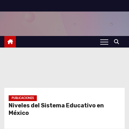
S
a
l
t
a
r
a
l
c
o
n
t
PUBLICACIONES
Niveles del Sistema Educativo en
e
México
n
i