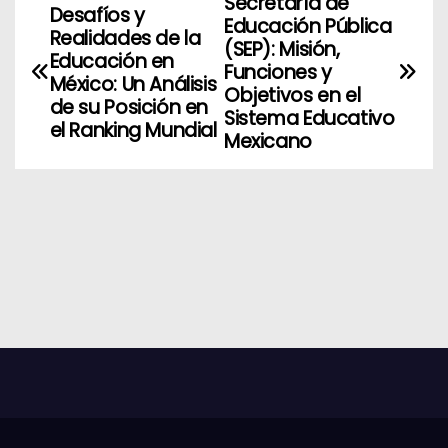
Secretaría de
N
Desafíos y
Educación Pública
Realidades de la
a
(SEP): Misión,
Educación en
Funciones y
México: Un Análisis
v
Objetivos en el
de su Posición en
Sistema Educativo
el Ranking Mundial
e
Mexicano
g
a
c
i
ó
n
d