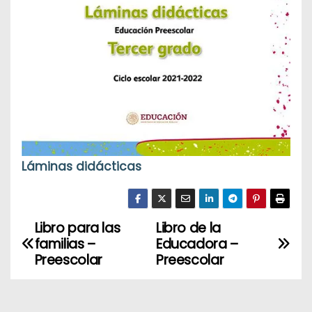
Láminas didácticas
Libro para las
Libro de la
N
familias –
Educadora –
a
Preescolar
Preescolar
v