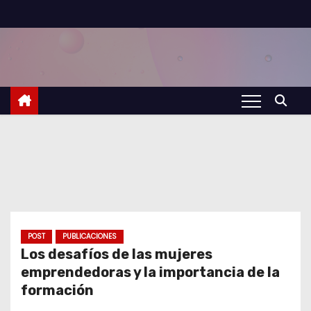
S
a
l
t
a
r
a
l
c
o
n
t
POST
PUBLICACIONES
Los desafíos de las mujeres
e
emprendedoras y la importancia de la
n
formación
i