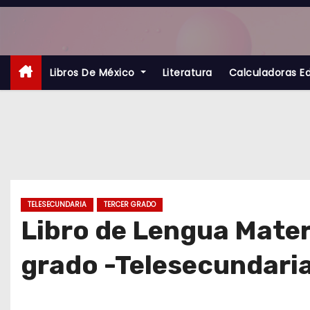
S
a
l
t
Libros De México
Literatura
Calculadoras E
a
r
a
l
c
o
TELESECUNDARIA
TERCER GRADO
n
Libro de Lengua Matern
t
grado -Telesecundari
e
n
i