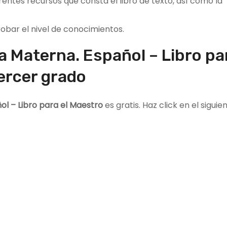
erentes recursos que consta el libro de texto, así como la
obar el nivel de conocimientos.
a Materna. Español – Libro par
ercer grado
ol – Libro para el Maestro
es gratis. Haz click en el sigui