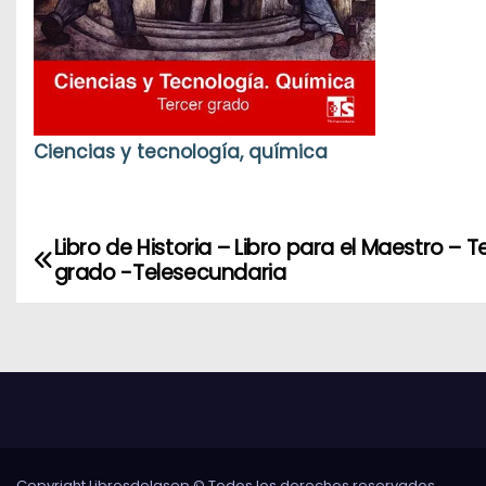
Ciencias y tecnología, química
Libro de Historia – Libro para el Maestro – T
N
grado -Telesecundaria
a
v
e
g
a
Copyright Librosdelasep © Todos los derechos reservados.