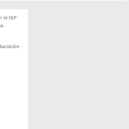
r la SEP
os
educación