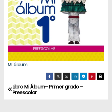
Mi álbum
Libro Mi Álbum– Primer grado –
N
Preescolar
a
v