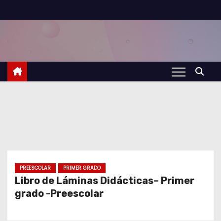
S
a
l
t
a
r
a
l
c
o
n
t
PREESCOLAR
PRIMER GRADO
Libro de Láminas Didácticas– Primer
e
grado -Preescolar
n
i