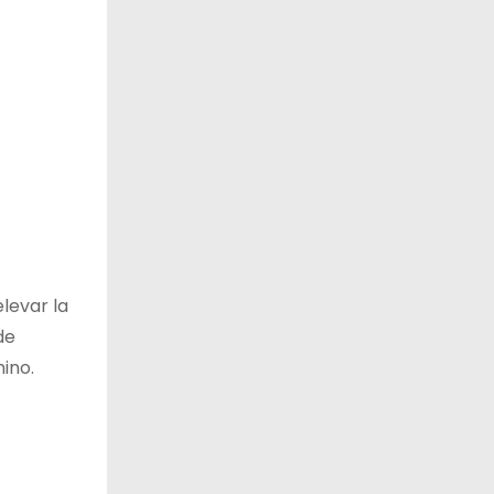
levar la
de
ino.