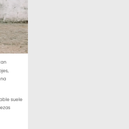
tan
jes,
una
able suele
iezas