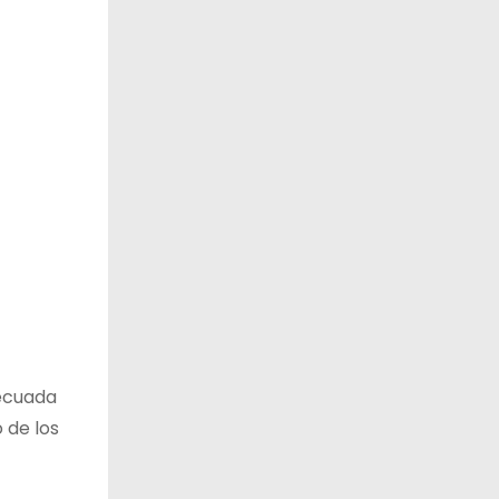
decuada
 de los