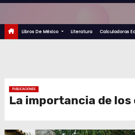
S
a
l
t
Libros De México
Literatura
Calculadoras E
a
r
a
l
c
o
PUBLICACIONES
n
La importancia de lo
t
e
n
i