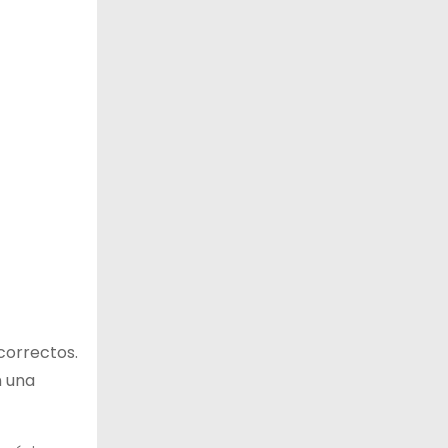
correctos.
n una