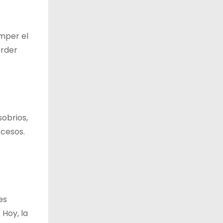
mper el
erder
sobrios,
xcesos.
es
 Hoy, la