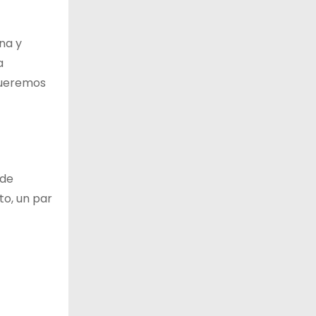
na y
a
queremos
ede
to, un par