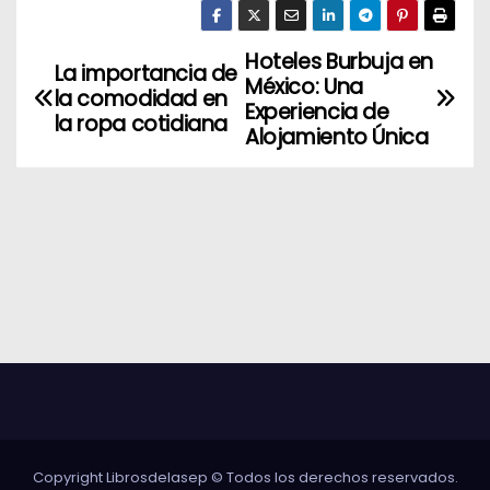
Hoteles Burbuja en
N
La importancia de
México: Una
la comodidad en
a
Experiencia de
la ropa cotidiana
Alojamiento Única
v
e
g
a
c
i
ó
n
Copyright Librosdelasep © Todos los derechos reservados.