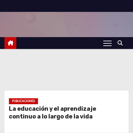
S
a
l
t
a
r
a
l
c
o
n
t
PUBLICACIONES
La educación y el aprendizaje
e
continuo a lo largo de la vida
n
i