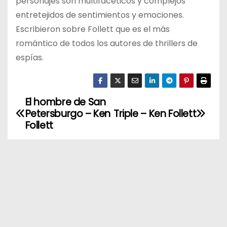
personajes son multifacéticos y complejos
entretejidos de sentimientos y emociones.
Escribieron sobre Follett que es el más
romántico de todos los autores de thrillers de
espías.
El hombre de San
N
Petersburgo – Ken
Triple – Ken Follett
a
Follett
v
e
g
a