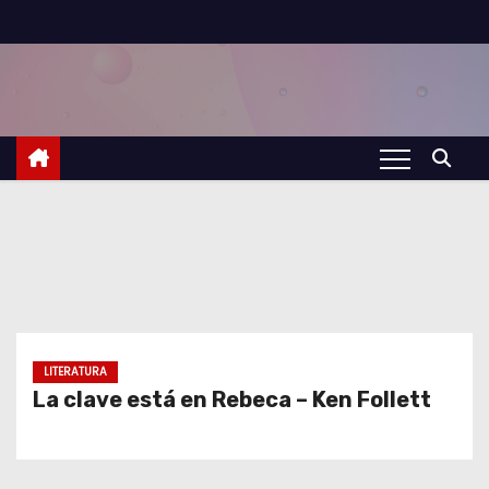
S
a
l
t
a
r
a
l
c
o
n
t
LITERATURA
La clave está en Rebeca – Ken Follett
e
n
i