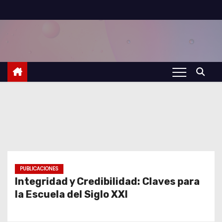
S
a
l
t
a
r
a
l
c
o
n
t
PUBLICACIONES
Integridad y Credibilidad: Claves para
e
la Escuela del Siglo XXI
n
i