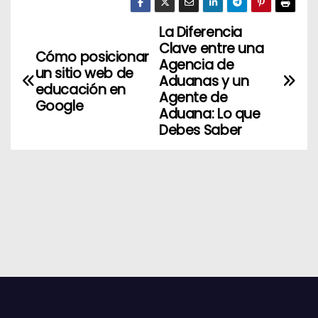
La Diferencia
N
Clave entre una
Cómo posicionar
a
Agencia de
un sitio web de
Aduanas y un
educación en
v
Agente de
Google
Aduana: Lo que
e
Debes Saber
g
a
c
i
ó
n