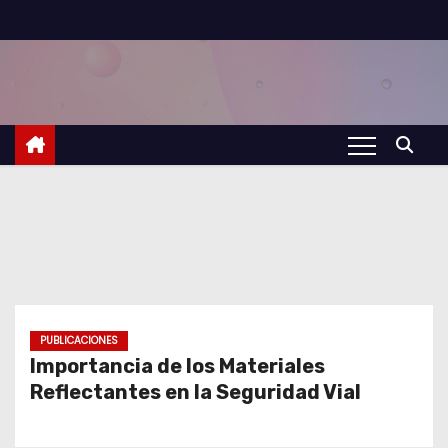
S
a
l
t
a
r
a
l
c
o
n
t
PUBLICACIONES
Importancia de los Materiales
e
Reflectantes en la Seguridad Vial
n
i