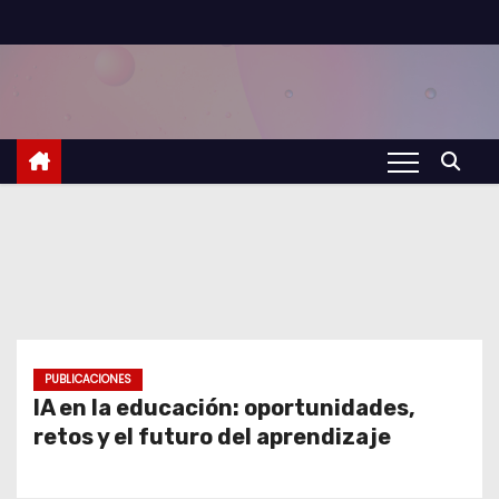
S
a
l
t
a
r
a
l
c
o
n
t
PUBLICACIONES
IA en la educación: oportunidades,
e
retos y el futuro del aprendizaje
n
i