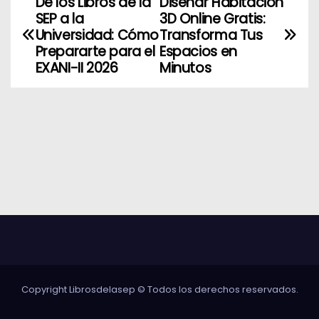
De los Libros de la
Diseñar Habitación
N
SEP a la
3D Online Gratis:
a
Universidad: Cómo
Transforma Tus
Prepararte para el
Espacios en
v
EXANI-II 2026
Minutos
e
g
a
c
i
ó
n
Copyright Librosdelasep © Todos los derechos reservados.
d