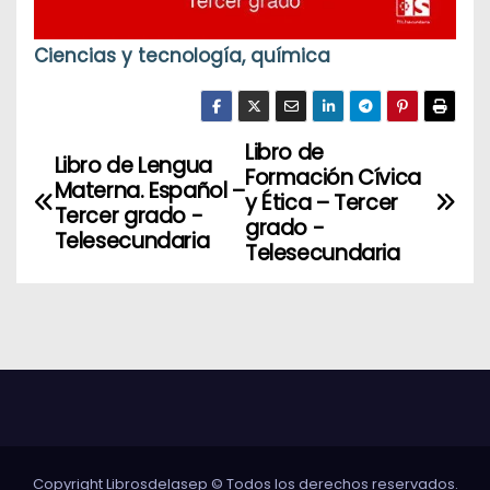
Ciencias y tecnología, química
Libro de
N
Libro de Lengua
Formación Cívica
Materna. Español –
a
y Ética – Tercer
Tercer grado -
grado -
Telesecundaria
v
Telesecundaria
e
g
a
c
i
Copyright Librosdelasep © Todos los derechos reservados.