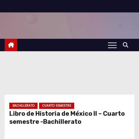
S
a
l
t
a
r
a
l
c
o
n
t
BACHILLERATO
CUARTO SEMESTRE
Libro de Historia de México II – Cuarto
e
semestre -Bachillerato
n
i