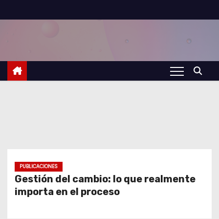
S
a
l
t
a
r
a
l
c
o
n
t
PUBLICACIONES
Gestión del cambio: lo que realmente
e
importa en el proceso
n
i