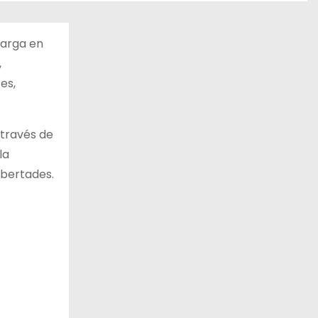
carga en
,
es,
 través de
la
ibertades.