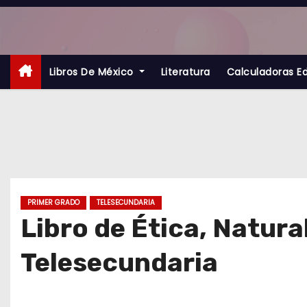
S
a
l
t
Libros De México
Literatura
Calculadoras E
a
r
a
l
c
o
PRIMER GRADO
TELESECUNDARIA
n
Libro de Ética, Natura
t
Telesecundaria
e
n
i