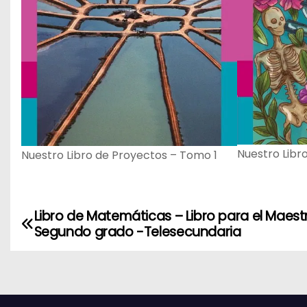
Nuestro Libr
Nuestro Libro de Proyectos – Tomo 1
Libro de Matemáticas – Libro para el Maest
N
Segundo grado -Telesecundaria
a
v