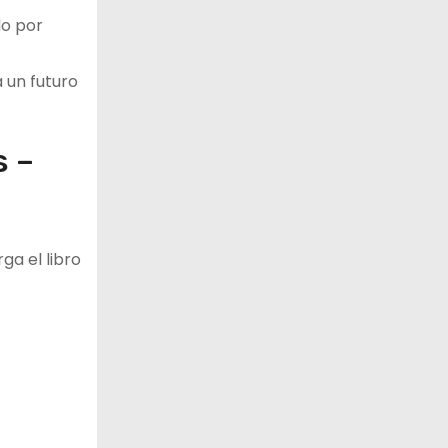
do por
 un futuro
s –
ga el libro