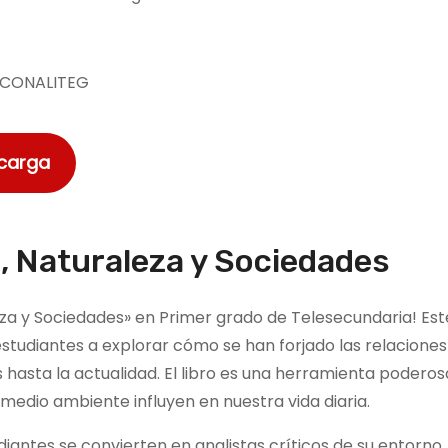
P
CONALITEG
scarga
a, Naturaleza y Sociedades
leza y Sociedades» en Primer grado de Telesecundaria! E
 estudiantes a explorar cómo se han forjado las relacion
hasta la actualidad. El libro es una herramienta podero
 medio ambiente influyen en nuestra vida diaria.
diantes se convierten en analistas críticos de su entorno,