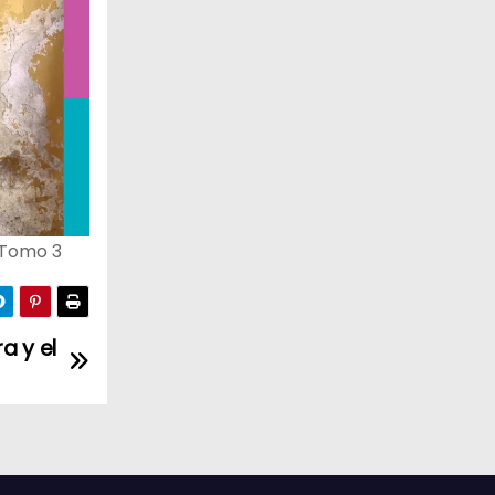
 Tomo 3
a y el