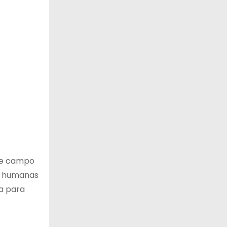
ste campo
es humanas
sa para