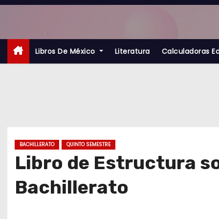
S
a
l
t
Libros De México
Literatura
Calculadoras E
a
r
a
l
c
o
BACHILLERATO
QUINTO SEMESTRE
n
Libro de Estructura s
t
Bachillerato
e
n
i