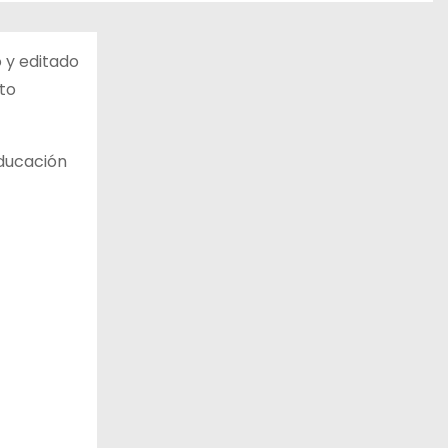
 y editado
xto
educación