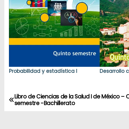
Probabilidad y estadística I
Desarrollo 
Libro de Ciencias de la Salud I de México – 
N
semestre -Bachillerato
a
v