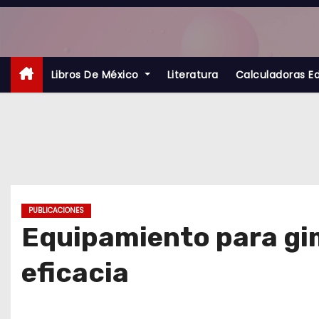
S
a
l
t
Libros De México
Literatura
Calculadoras E
a
r
a
l
c
o
PUBLICACIONES
n
Equipamiento para gim
t
eficacia
e
n
i