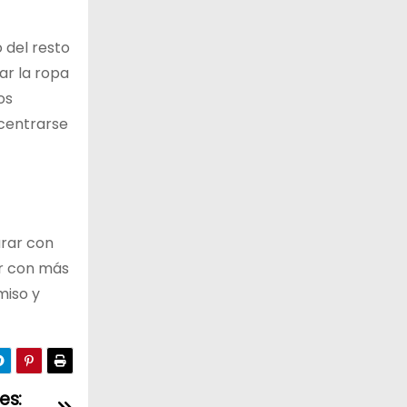
 del resto
ar la ropa
os
ncentrarse
arar con
ar con más
miso y
es: