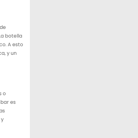
 de
La botella
co. A esto
a, y un
s o
mbar es
las
 y