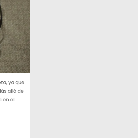
ta, ya que
ás allá de
 en el