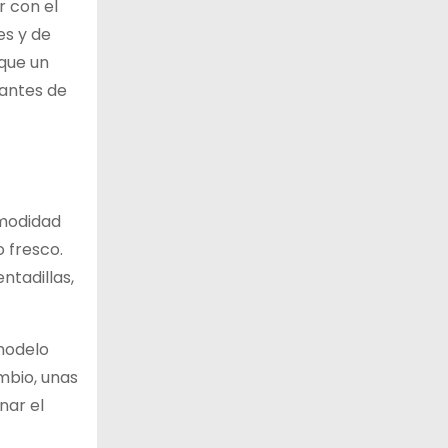
r con el
es y de
 que un
 antes de
omodidad
o fresco.
ntadillas,
 modelo
mbio, unas
nar el