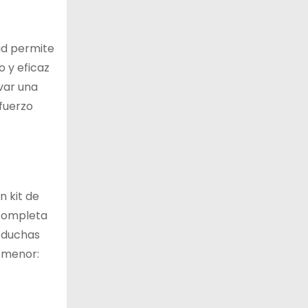
dad permite
o y eficaz
var una
sfuerzo
n kit de
 completa
s duchas
e menor: