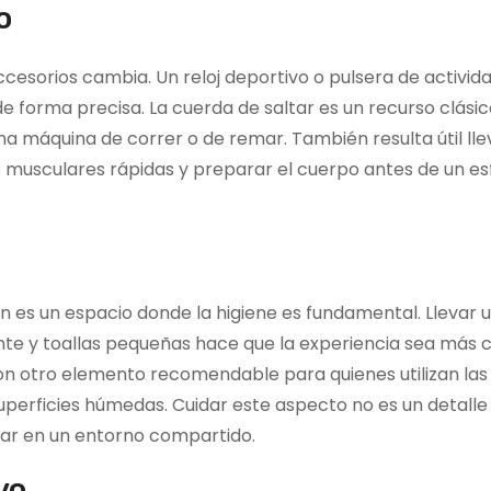
o
 accesorios cambia. Un reloj deportivo o pulsera de activi
e forma precisa. La cuerda de saltar es un recurso clásic
a máquina de correr o de remar. También resulta útil lle
nes musculares rápidas y preparar el cuerpo antes de un e
n es un espacio donde la higiene es fundamental. Llevar u
nte y toallas pequeñas hace que la experiencia sea más
on otro elemento recomendable para quienes utilizan la
superficies húmedas. Cuidar este aspecto no es un detall
tuar en un entorno compartido.
vo