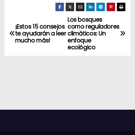
Los bosques
N
¡Estos 15 consejos
como reguladores
a
te ayudarán a leer
climáticos: Un
mucho más!
enfoque
v
ecológico
e
g
a
c
i
ó