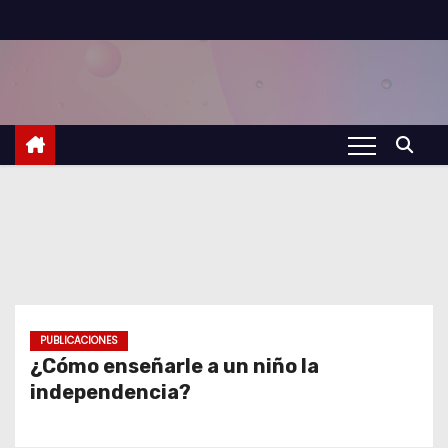
S
a
l
t
a
r
a
l
c
o
n
t
PUBLICACIONES
¿Cómo enseñarle a un niño la
e
independencia?
n
i