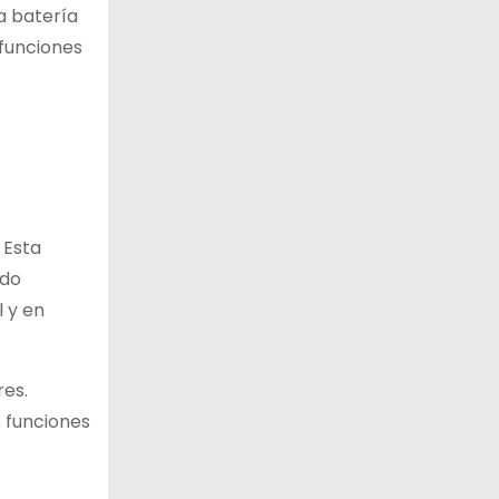
a batería
 funciones
 Esta
odo
l y en
res.
 funciones