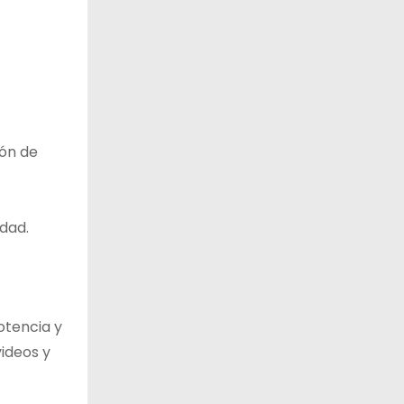
ión de
idad.
otencia y
videos y