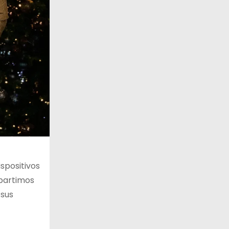
spositivos
mpartimos
 sus