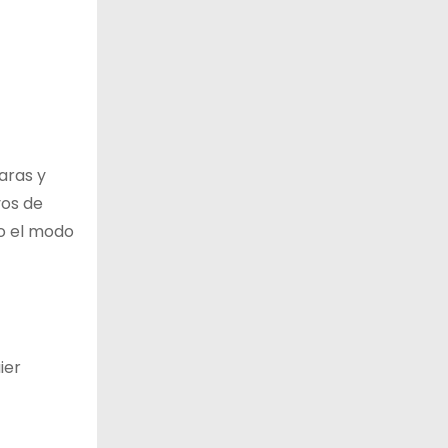
aras y
vos de
 o el modo
ier