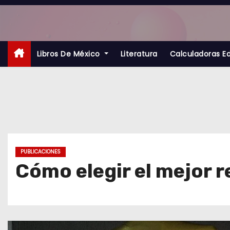
S
a
l
t
Libros De México
Literatura
Calculadoras E
a
r
a
l
c
o
PUBLICACIONES
n
Cómo elegir el mejor 
t
e
n
i