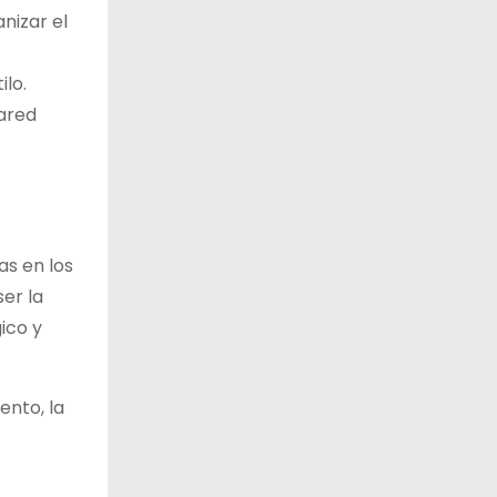
anizar el
ilo.
pared
as en los
er la
ico y
ento, la