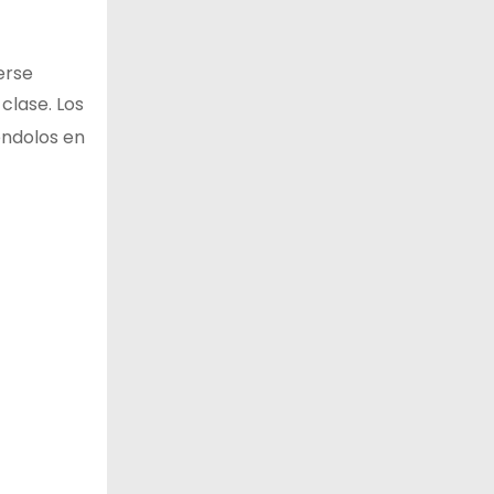
erse
clase. Los
éndolos en