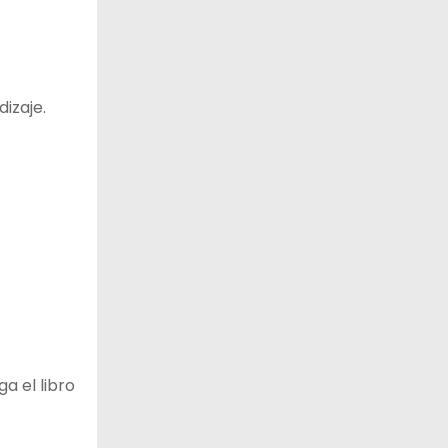
izaje.
ga el libro