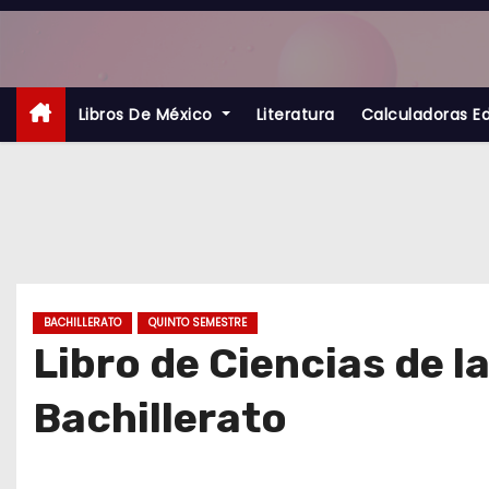
S
a
l
t
Libros De México
Literatura
Calculadoras E
a
r
a
l
c
o
BACHILLERATO
QUINTO SEMESTRE
n
Libro de Ciencias de l
t
Bachillerato
e
n
i