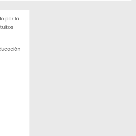
o por la
tuitos
educación